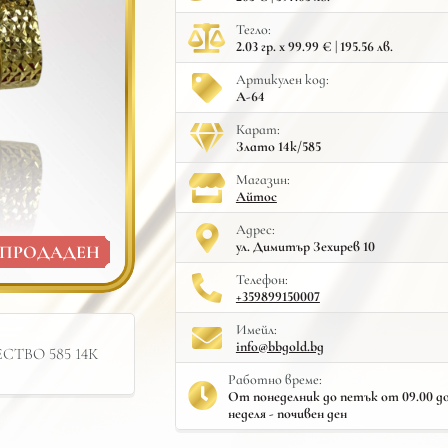
Тегло:
2.03 гр. x 99.99 € | 195.56 лв.
Артикулен код:
A-64
Карат:
Злато 14к/585
Mагазин:
Айтос
Адрес:
ул. Димитър Зехирев 10
ПРОДАДЕН
Телефон:
+359899150007
Имейл:
info@bbgold.bg
ТВО 585 14К
Работно време:
От понеделник до петък от 09.00 до 
неделя - почивен ден