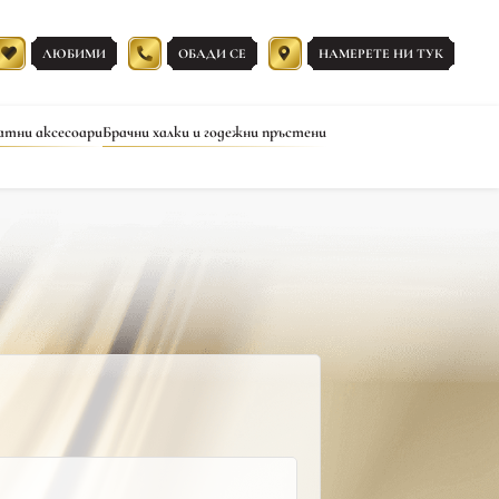
ЛЮБИМИ
ОБАДИ СЕ
НАМЕРЕТЕ НИ ТУК
атни аксесоари
Брачни халки и годежни пръстени