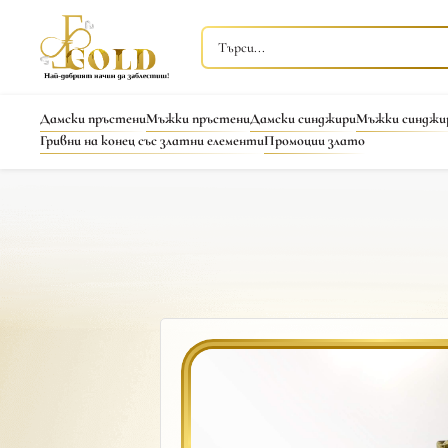
Дамски пръстени
Мъжки пръстени
Дамски синджири
Мъжки синджи
Гривни на конец със златни елементи
Промоции злато