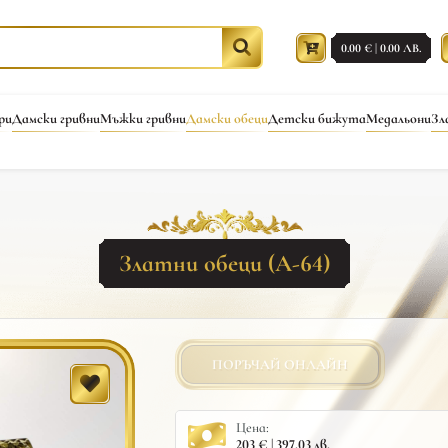
0.00 € | 0.00 ЛВ.
ри
Дамски гривни
Мъжки гривни
Дамски обеци
Детски бижута
Медальони
Зл
Златни обеци (A-64)
ПОРЪЧАЙ ОНЛАЙН
Цена:
203 € | 397.03 лв.