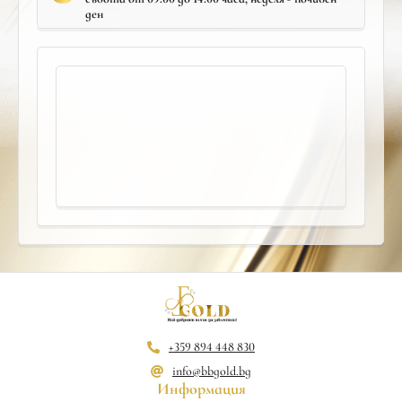
ден
+359 894 448 830
info@bbgold.bg
Информация