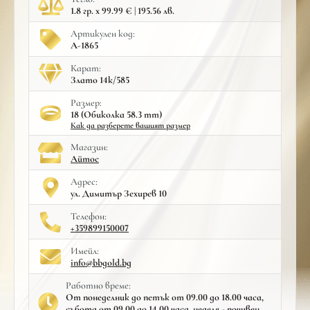
1.8 гр. x 99.99 € | 195.56 лв.
Артикулен код:
A-1865
Карат:
Злато 14к/585
Размер:
18 (Обиколка 58.3 mm)
Как да разберете вашият размер
Mагазин:
Айтос
Адрес:
ул. Димитър Зехирев 10
Телефон:
+359899150007
Имейл:
info@bbgold.bg
Работно време:
От понеделник до петък от 09.00 до 18.00 часа,
събота от 09.00 до 14.00 часа, неделя - почивен