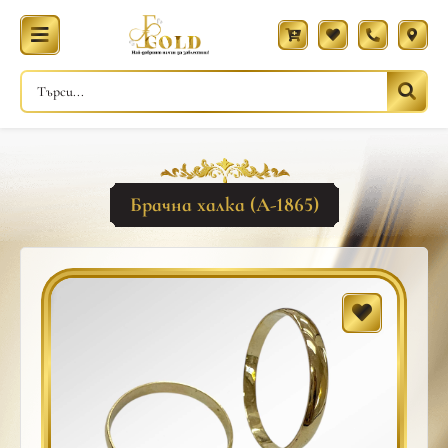
Брачна халка (A-1865)