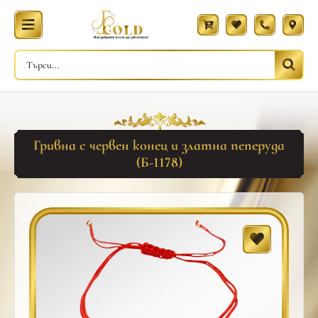
Гривна с червен конец и златна пеперуда
(Б-1178)