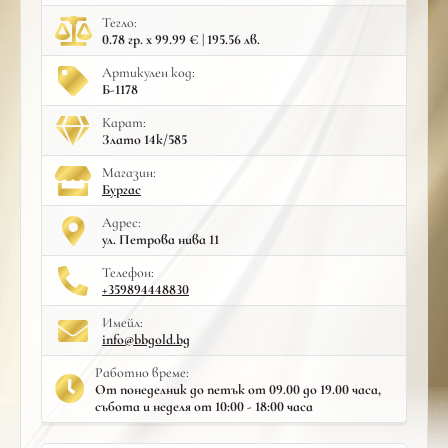
Тегло:
0.78 гр. x 99.99 € | 195.56 лв.
Артикулен код:
Б-1178
Карат:
Злато 14к/585
Mагазин:
Бургас
Адрес:
ул. Петрова нива 11
Телефон:
+359894448830
Имейл:
info@bbgold.bg
Работно време:
От понеделник до петък от 09.00 до 19.00 часа,
събота и неделя от 10:00 - 18:00 часа