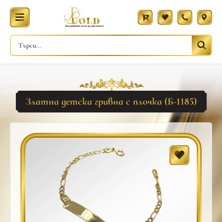
Златна детска гривна с плочка (Б-1185)