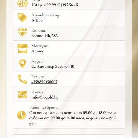
1.31 гр. x 99.99 € | 195.56 лв.
Артикулен код:
Б-1185
Карат:
Злато 14к/585
Mагазин:
Айтос
Адрес:
ул. Димитър Зехирев 10
Телефон:
+359899150007
Имейл:
info@bbgold.bg
Работно време:
От понеделник до петък от 09.00 до 18.00 часа,
събота от 09.00 до 14.00 часа, неделя - почивен
ден