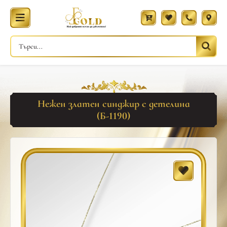
Нежен златен синджир с детелина
(Б-1190)