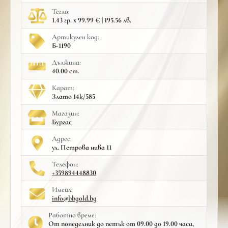
Тегло:
1.43 гр. x 99.99 € | 195.56 лв.
Артикулен код:
Б-1190
Дължина:
40.00 cm.
Карат:
Злато 14к/585
Mагазин:
Бургас
Адрес:
ул. Петрова нива 11
Телефон:
+359894448830
Имейл:
info@bbgold.bg
Работно време:
От понеделник до петък от 09.00 до 19.00 часа,