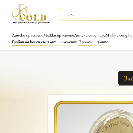
Дамски пръстени
Мъжки пръстени
Дамски синджири
Мъжки синджи
Гривни на конец със златни елементи
Промоции злато
Зл