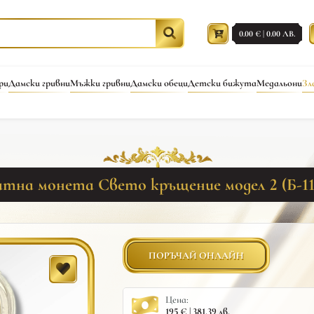
0.00 € | 0.00 ЛВ.
ри
Дамски гривни
Мъжки гривни
Дамски обеци
Детски бижута
Медальони
Зл
атна монета Свето кръщение модел 2 (Б-11
ПОРЪЧАЙ ОНЛАЙН
Цена:
195 € | 381.39 лв.