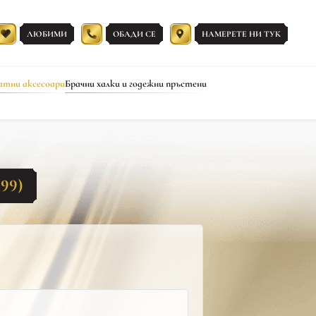
ЛЮБИМИ
ОБАДИ СЕ
НАМЕРЕТЕ НИ ТУК
атни аксесоари
Брачни халки и годежни пръстени
99)