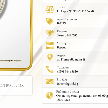
Тегло:
1.95 гр. x 99.99 € | 195.56 лв.
Артикулен код:
Б-1199
Карат:
Злато 14к/585
Mагазин:
Бургас
Адрес:
ул. Петрова нива 11
Телефон:
+359894448830
Имейл:
info@bbgold.bg
ТВО 585 14К
Работно време:
От понеделник до петък от 09.00 до 
18:00 часа