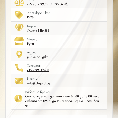
2.27 гр. x 99.99 € | 195.56 лв.
Артикулен код:
Р-784
Карат:
Злато 14к/585
Mагазин:
Руен
Адрес:
ул. Странджа 1
Телефон:
+359899747450
Имейл:
info@bbgold.bg
Работно време:
От понеделник до петък от 09.00 до 18.00 часа,
събота от 09.00 до 14.00 часа, неделя - почивен
ден