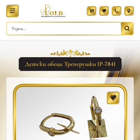
Детски обеци Треперушки (Р-784)