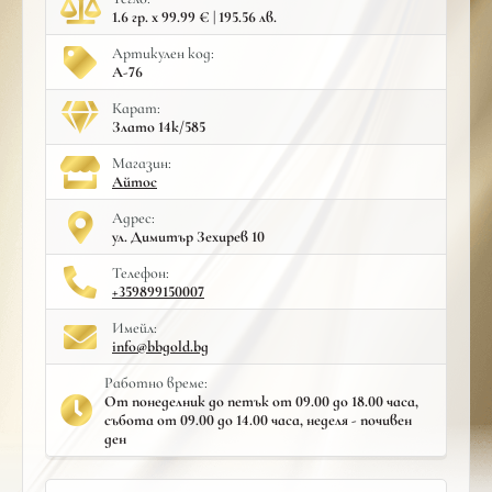
1.6 гр. x 99.99 € | 195.56 лв.
Артикулен код:
A-76
Карат:
Злато 14к/585
Mагазин:
Айтос
Адрес:
ул. Димитър Зехирев 10
Телефон:
+359899150007
Имейл:
info@bbgold.bg
Работно време:
От понеделник до петък от 09.00 до 18.00 часа,
събота от 09.00 до 14.00 часа, неделя - почивен
ден