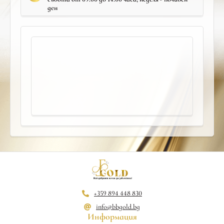
ден
+359 894 448 830
info@bbgold.bg
Информация