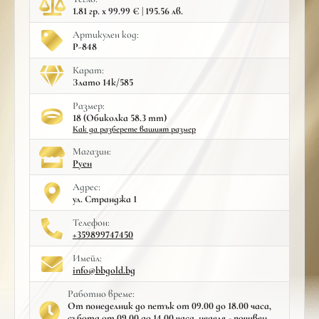
1.81 гр. x 99.99 € | 195.56 лв.
Артикулен код:
Р-848
Карат:
Злато 14к/585
Размер:
18 (Обиколка 58.3 mm)
Как да разберете вашият размер
Mагазин:
Руен
Адрес:
ул. Странджа 1
Телефон:
+359899747450
Имейл:
info@bbgold.bg
Работно време:
От понеделник до петък от 09.00 до 18.00 часа,
събота от 09.00 до 14.00 часа, неделя - почивен