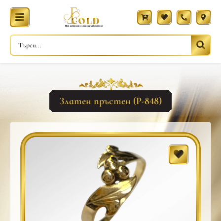
Златен пръстен (Р-848)