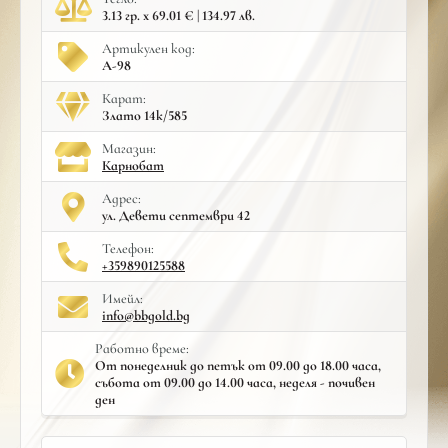
3.13 гр. x 69.01 € | 134.97 лв.
Артикулен код:
A-98
Карат:
Злато 14к/585
Mагазин:
Карнобат
Адрес:
ул. Девети септември 42
Телефон:
+359890125588
Имейл:
info@bbgold.bg
Работно време:
От понеделник до петък от 09.00 до 18.00 часа,
събота от 09.00 до 14.00 часа, неделя - почивен
ден