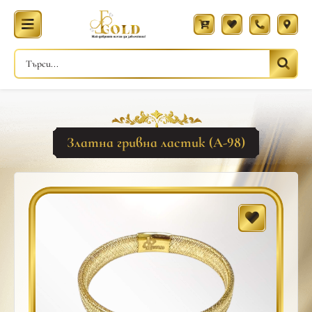
Златна гривна ластик (A-98)