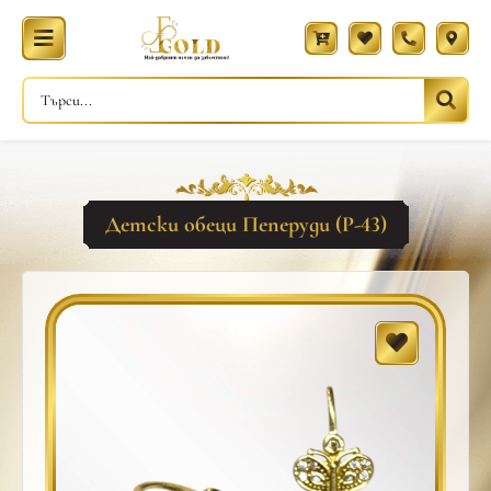
Детски обеци Пеперуди (Р-43)