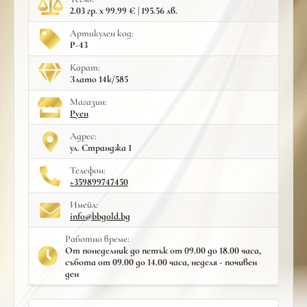
2.03 гр. x 99.99 € | 195.56 лв.
Артикулен код:
Р-43
Карат:
Злато 14к/585
Mагазин:
Руен
Адрес:
ул. Странджа 1
Телефон:
+359899747450
Имейл:
info@bbgold.bg
Работно време:
От понеделник до петък от 09.00 до 18.00 часа,
събота от 09.00 до 14.00 часа, неделя - почивен
ден