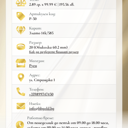
2.89 гр. x 99.99 € | 195.56 лв.
Артикулен код:
Р-50
Карат:
Злато 14к/585
Размер:
20 (Обиколка 60.2 mm)
Как да разберете вашият размер
Mагазин:
Руен
Адрес:
ул. Странджа 1
Телефон:
+359899747450
Имейл:
info@bbgold.bg
Работно време:
От понеделник до петък от 09.00 до 18.00 часа,
събота от 09.00 до 14.00 часа, неделя - почивен