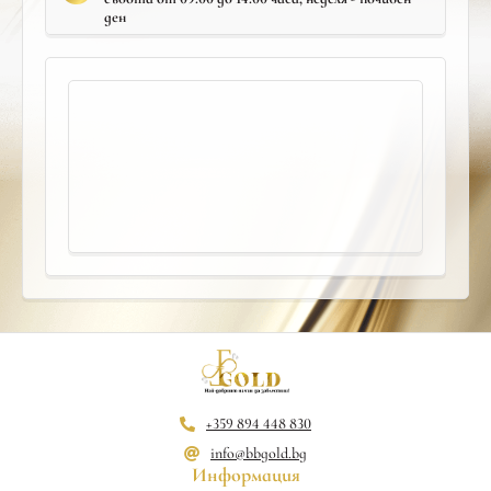
ден
+359 894 448 830
info@bbgold.bg
Информация