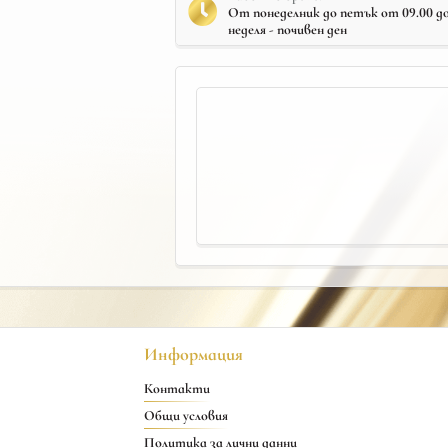
От понеделник до петък от 09.00 до 
неделя - почивен ден
Информация
Контакти
Общи условия
Политика за лични данни