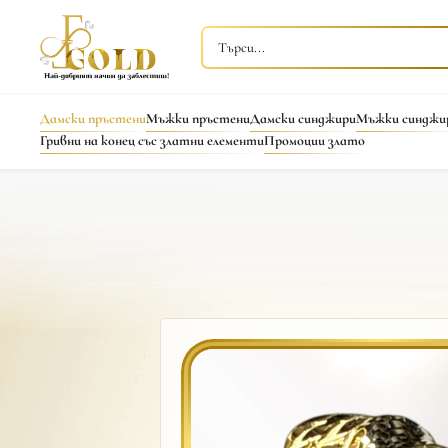
Дамски пръстени
Мъжки пръстени
Дамски синджири
Мъжки синджи
Гривни на конец със златни елементи
Промоции злато