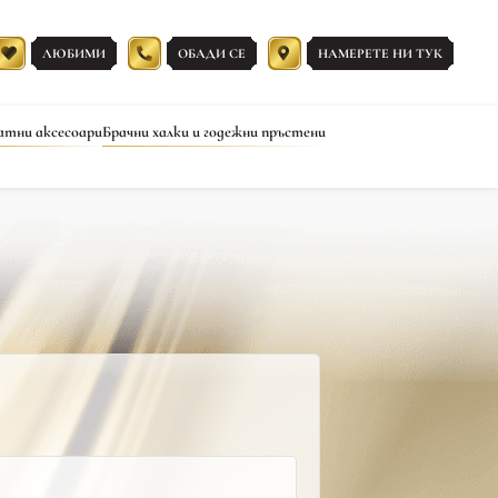
ЛЮБИМИ
ОБАДИ СЕ
НАМЕРЕТЕ НИ ТУК
атни аксесоари
Брачни халки и годежни пръстени