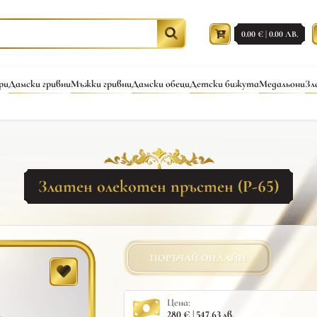
0.00 € | 0.00 ЛВ.
ри
Дамски гривни
Мъжки гривни
Дамски обеци
Детски бижута
Медальони
Зл
Златен олекотен пръстен (Р-65)
ПОРЪЧАЙ ОНЛАЙН
Цена:
280 € | 547.63 лв.