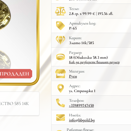
Тегло:
2.8 гр. x 99.99 € | 195.56 лв.
Артикулен код:
Р-65
Карат:
Злато 14к/585
Размер:
18 (Обиколка 58.3 mm)
Как да разберете вашият размер
Mагазин:
ПРОДАДЕН
Руен
Адрес:
ул. Странджа 1
Телефон:
ТВО 585 14К
+359899747450
Имейл:
info@bbgold.bg
Работно време: