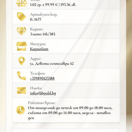
1.02 гр. x 99.99 € | 195.56 лв.
Артикулен код:
К-1677
Карат:
Злато 14к/585
Mагазин:
Карнобат
Адрес:
ул. Девети септември 42
Телефон:
+359890125588
Имейл:
info@bbgold.bg
Работно време:
От понеделник до петък от 09.00 до 18.00 часа,
събота от 09.00 до 14.00 часа, неделя - почивен
ден