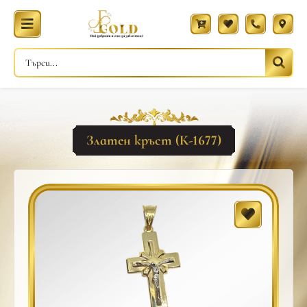
Златен кръст (К-1677)