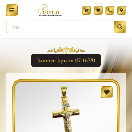
Златен кръст (К-1678)