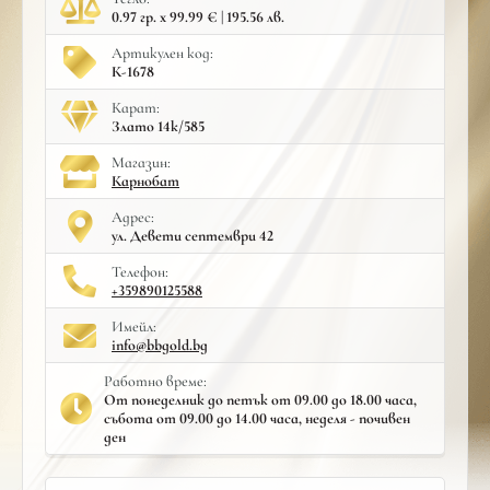
0.97 гр. x 99.99 € | 195.56 лв.
Артикулен код:
К-1678
Карат:
Злато 14к/585
Mагазин:
Карнобат
Адрес:
ул. Девети септември 42
Телефон:
+359890125588
Имейл:
info@bbgold.bg
Работно време:
От понеделник до петък от 09.00 до 18.00 часа,
събота от 09.00 до 14.00 часа, неделя - почивен
ден