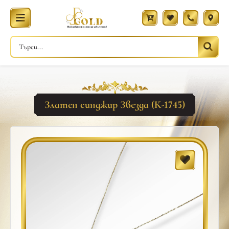
Златен синджир Звезда (К-1745)