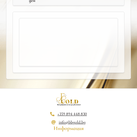
ден
+359 894 448 830
info@bbgold.bg
Информация