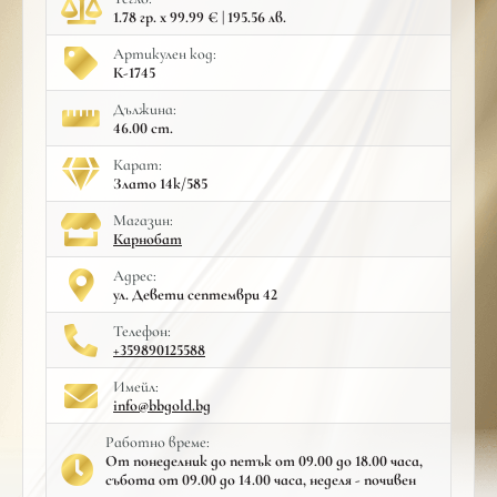
1.78 гр. x 99.99 € | 195.56 лв.
Артикулен код:
К-1745
Дължина:
46.00 cm.
Карат:
Злато 14к/585
Mагазин:
Карнобат
Адрес:
ул. Девети септември 42
Телефон:
+359890125588
Имейл:
info@bbgold.bg
Работно време:
От понеделник до петък от 09.00 до 18.00 часа,
събота от 09.00 до 14.00 часа, неделя - почивен