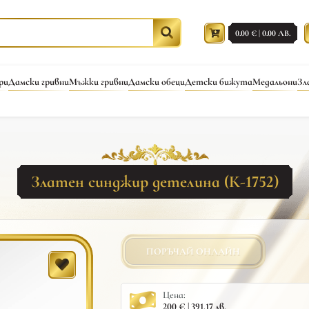
0.00 € | 0.00 ЛВ.
ри
Дамски гривни
Мъжки гривни
Дамски обеци
Детски бижута
Медальони
Зл
Златен синджир детелина (К-1752)
ПОРЪЧАЙ ОНЛАЙН
Цена:
200 € | 391.17 лв.