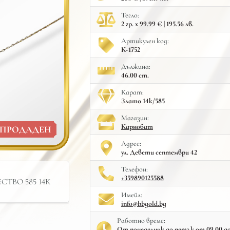
Тегло:
2 гр. x 99.99 € | 195.56 лв.
Артикулен код:
К-1752
Дължина:
46.00 cm.
Карат:
Злато 14к/585
Mагазин:
Карнобат
ПРОДАДЕН
Адрес:
ул. Девети септември 42
Телефон:
+359890125588
ТВО 585 14К
Имейл:
info@bbgold.bg
Работно време:
От понеделник до петък от 09.00 до 