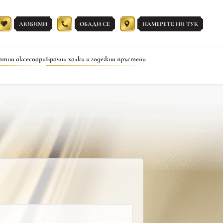
ЛЮБИМИ
ОБАДИ СЕ
НАМЕРЕТЕ НИ ТУК
атни аксесоари
Брачни халки и годежни пръстени