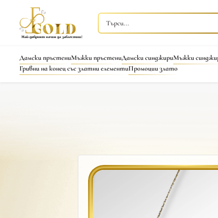
Дамски пръстени
Мъжки пръстени
Дамски синджири
Мъжки синджи
Гривни на конец със златни елементи
Промоции злато