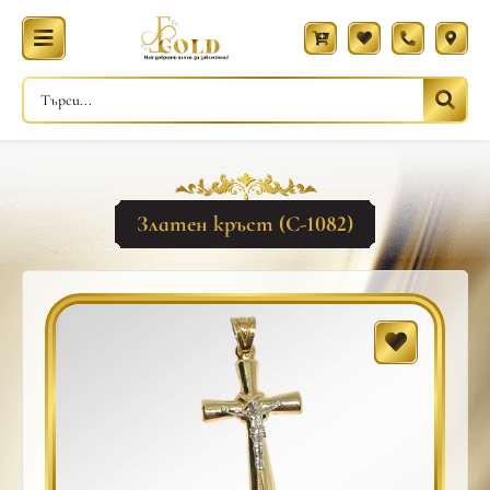
Златен кръст (С-1082)