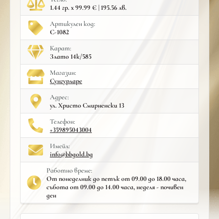
1.44 гр. x 99.99 € | 195.56 лв.
Артикулен код:
С-1082
Карат:
Злато 14к/585
Mагазин:
Сунгурларе
Адрес:
ул. Христо Смирненски 13
Телефон:
+359895043004
Имейл:
info@bbgold.bg
Работно време:
От понеделник до петък от 09.00 до 18.00 часа,
събота от 09.00 до 14.00 часа, неделя - почивен
ден