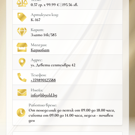
0.57 гр. x 99.99 € | 195.56 лв.
Артикулен код:
К-167
Карат:
Злато 14к/585
Mагазин:
Карнобат
Адрес:
ул. Девети септември 42
Телефон:
+359890125588
Имейл:
info@bbgold.bg
Работно време:
От понеделник до петък от 09.00 до 18.00 часа,
събота от 09.00 до 14.00 часа, неделя - почивен
ден