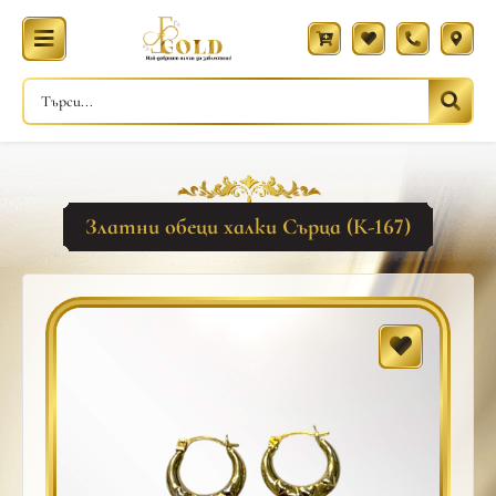
Златни обеци халки Сърца (К-167)