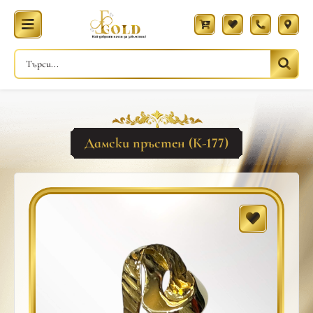
Дамски пръстен (К-177)