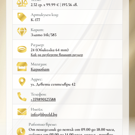
2.52 гр. x 99.99 € | 195.56 лв.
Артикулен код:
К-177
Карат:
Злато 14к/585
Размер:
24 (Обиколка 64 mm)
Как да разберете вашият размер
Mагазин:
Карнобат
Адрес:
ул. Девети септември 42
Телефон:
+359890125588
Имейл:
info@bbgold.bg
Работно време:
От понеделник до петък от 09.00 до 18.00 часа,
събота от 09.00 до 14.00 часа, неделя - почивен