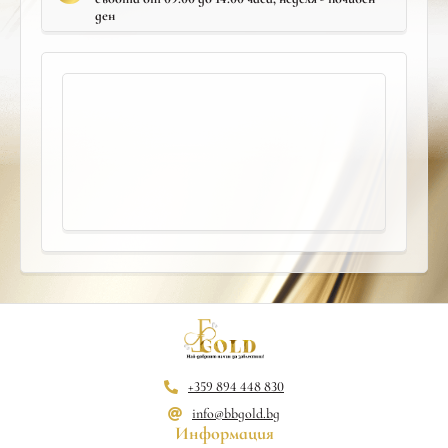
ден
+359 894 448 830
info@bbgold.bg
Информация