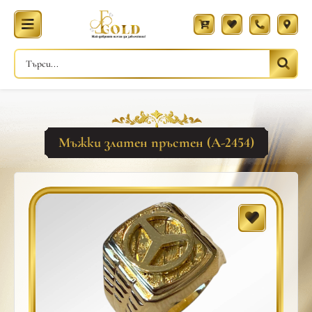
Мъжки златен пръстен (A-2454)