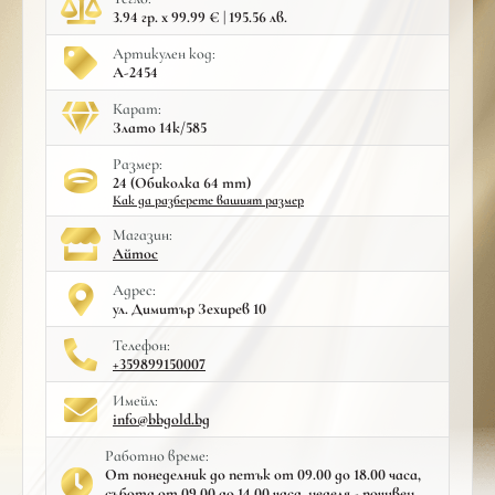
3.94 гр. x 99.99 € | 195.56 лв.
Артикулен код:
A-2454
Карат:
Злато 14к/585
Размер:
24 (Обиколка 64 mm)
Как да разберете вашият размер
Mагазин:
Айтос
Адрес:
ул. Димитър Зехирев 10
Телефон:
+359899150007
Имейл:
info@bbgold.bg
Работно време:
От понеделник до петък от 09.00 до 18.00 часа,
събота от 09.00 до 14.00 часа, неделя - почивен