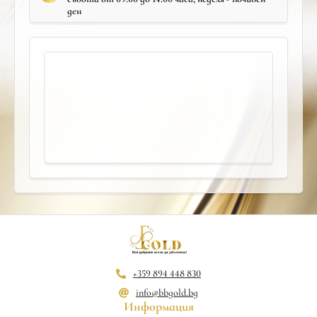
ден
+359 894 448 830
info@bbgold.bg
Информация