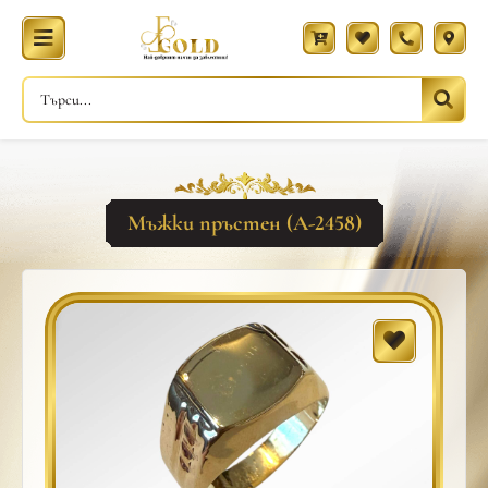
Мъжки пръстен (A-2458)