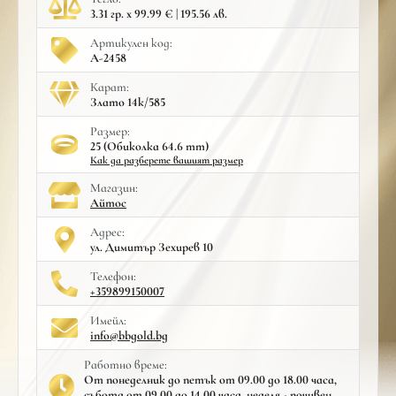
3.31 гр. x 99.99 € | 195.56 лв.
Артикулен код:
A-2458
Карат:
Злато 14к/585
Размер:
25 (Обиколка 64.6 mm)
Как да разберете вашият размер
Mагазин:
Айтос
Адрес:
ул. Димитър Зехирев 10
Телефон:
+359899150007
Имейл:
info@bbgold.bg
Работно време:
От понеделник до петък от 09.00 до 18.00 часа,
събота от 09.00 до 14.00 часа, неделя - почивен