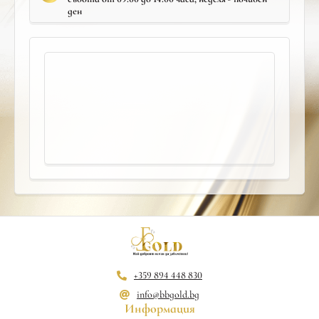
ден
+359 894 448 830
info@bbgold.bg
Информация