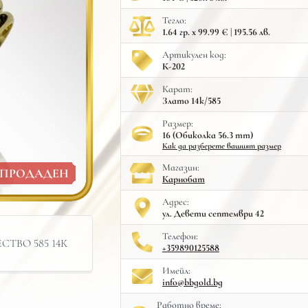
Тегло:
1.64 гр. x 99.99 € | 195.56 лв.
Артикулен код:
К-202
Карат:
Злато 14к/585
Размер:
16 (Обиколка 56.3 mm)
Как да разберете вашият размер
Mагазин:
ПРОДАДЕН
Карнобат
Адрес:
ул. Девети септември 42
Телефон:
ТВО 585 14К
+359890125588
Имейл:
info@bbgold.bg
Работно време: