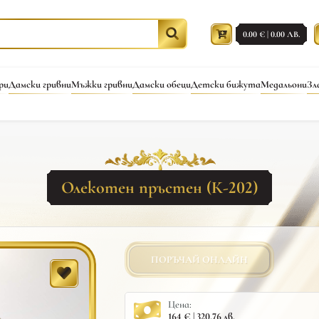
0.00 € | 0.00 ЛВ.
ри
Дамски гривни
Мъжки гривни
Дамски обеци
Детски бижута
Медальони
Зл
Олекотен пръстен (К-202)
ПОРЪЧАЙ ОНЛАЙН
Цена:
164 € | 320.76 лв.