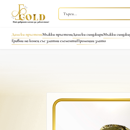
Дамски пръстени
Мъжки пръстени
Дамски синджири
Мъжки синджи
Гривни на конец със златни елементи
Промоции злато