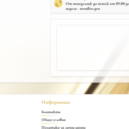
От понеделник до петък от 09.00 до 
неделя - почивен ден
Информация
Контакти
Общи условия
Политика за лични данни