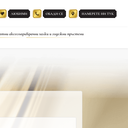
ЛЮБИМИ
ОБАДИ СЕ
НАМЕРЕТЕ НИ ТУК
атни аксесоари
Брачни халки и годежни пръстени