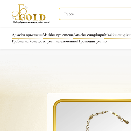
Дамски пръстени
Мъжки пръстени
Дамски синджири
Мъжки синджи
Гривни на конец със златни елементи
Промоции злато