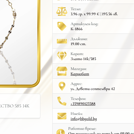
Тегло:
3.96 гр. x 99.99 € | 195.56 лв.
Артикулен код:
К-1866
Дължина:
19.00 cm.
Карат:
Злато 14к/585
Mагазин:
Карнобат
Адрес:
ул. Девети септември 42
Телефон:
+359890125588
ТВО 585 14К
Имейл:
info@bbgold.bg
Работно време:
От понеделник до петък от 09.00 до 