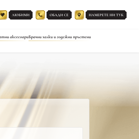
ЛЮБИМИ
ОБАДИ СЕ
НАМЕРЕТЕ НИ ТУК
атни аксесоари
Брачни халки и годежни пръстени