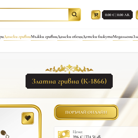
0.00 € | 0.00 ЛВ.
ри
Дамски гривни
Мъжки гривни
Дамски обеци
Детски бижута
Медальони
Зл
Златна гривна (К-1866)
ПОРЪЧАЙ ОНЛАЙН
Цена:
396 € | 774.51 лв.