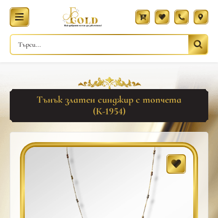
Тънък златен синджир с топчета
(К-1954)