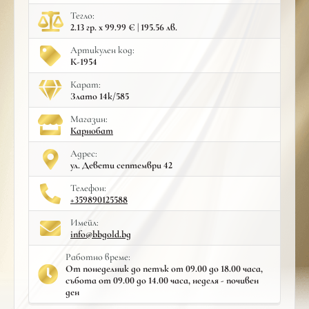
Тегло:
2.13 гр. x 99.99 € | 195.56 лв.
Артикулен код:
К-1954
Карат:
Злато 14к/585
Mагазин:
Карнобат
Адрес:
ул. Девети септември 42
Телефон:
+359890125588
Имейл:
info@bbgold.bg
Работно време:
От понеделник до петък от 09.00 до 18.00 часа,
събота от 09.00 до 14.00 часа, неделя - почивен
ден