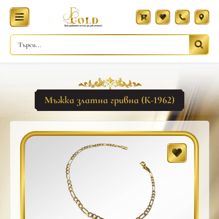
Мъжка златна гривна (К-1962)