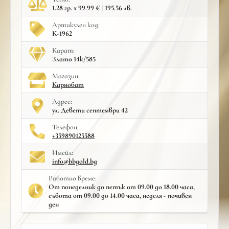
1.28 гр. x 99.99 € | 195.56 лв.
Артикулен код:
К-1962
Карат:
Злато 14к/585
Mагазин:
Карнобат
Адрес:
ул. Девети септември 42
Телефон:
+359890125588
Имейл:
info@bbgold.bg
Работно време:
От понеделник до петък от 09.00 до 18.00 часа,
събота от 09.00 до 14.00 часа, неделя - почивен
ден