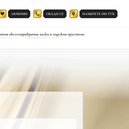
ЛЮБИМИ
ОБАДИ СЕ
НАМЕРЕТЕ НИ ТУК
атни аксесоари
Брачни халки и годежни пръстени