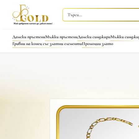
Дамски пръстени
Мъжки пръстени
Дамски синджири
Мъжки синджи
Гривни на конец със златни елементи
Промоции злато