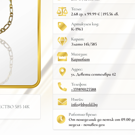
Тегло:
2.68 гр. x 99.99 € | 195.56 лв.
Артикулен код:
К-1963
Карат:
Злато 14к/585
Mагазин:
Карнобат
Адрес:
ул. Девети септември 42
Телефон:
+359890125588
Имейл:
info@bbgold.bg
ТВО 585 14К
Работно време:
От понеделник до петък от 09.00 до 
неделя - почивен ден