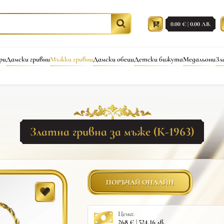
0.00 € | 0.00 ЛВ.
ри
Дамски гривни
Мъжки гривни
Дамски обеци
Детски бижута
Медальони
Зл
Златна гривна за мъже (К-1963)
ПОРЪЧАЙ ОНЛАЙН
Цена:
268 € | 524.16 лв.