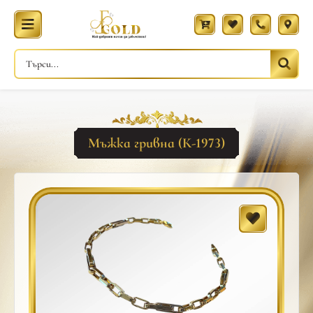
Мъжка гривна (К-1973)