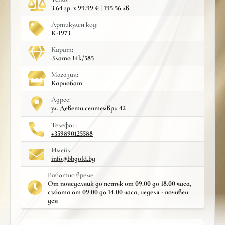
3.64 гр. x 99.99 € | 195.56 лв.
Артикулен код:
К-1973
Карат:
Злато 14к/585
Mагазин:
Карнобат
Адрес:
ул. Девети септември 42
Телефон:
+359890125588
Имейл:
info@bbgold.bg
Работно време:
От понеделник до петък от 09.00 до 18.00 часа,
събота от 09.00 до 14.00 часа, неделя - почивен
ден