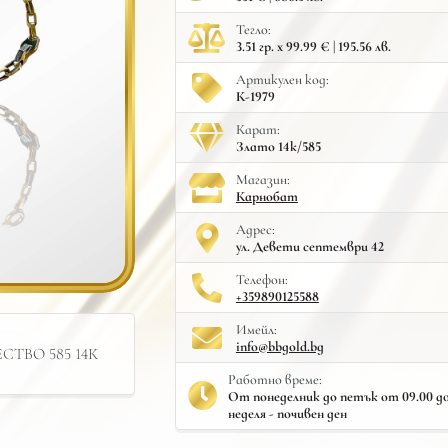
Тегло:
3.51 гр. x 99.99 € | 195.56 лв.
Артикулен код:
К-1979
Карат:
Злато 14к/585
Mагазин:
Карнобат
Адрес:
ул. Девети септември 42
Телефон:
+359890125588
Имейл:
info@bbgold.bg
ТВО 585 14К
Работно време:
От понеделник до петък от 09.00 до 
неделя - почивен ден