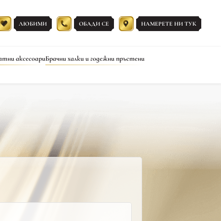
ЛЮБИМИ
ОБАДИ СЕ
НАМЕРЕТЕ НИ ТУК
атни аксесоари
Брачни халки и годежни пръстени