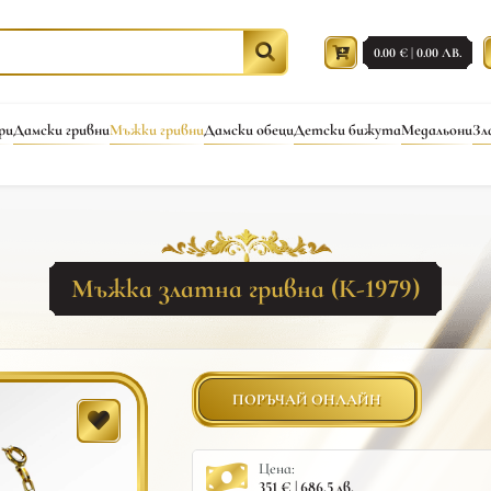
0.00 € | 0.00 ЛВ.
ри
Дамски гривни
Мъжки гривни
Дамски обеци
Детски бижута
Медальони
Зл
Мъжка златна гривна (К-1979)
ПОРЪЧАЙ ОНЛАЙН
Цена:
351 € | 686.5 лв.