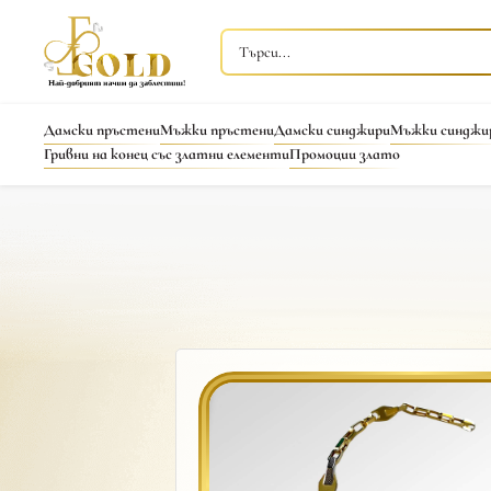
Дамски пръстени
Мъжки пръстени
Дамски синджири
Мъжки синджи
Гривни на конец със златни елементи
Промоции злато