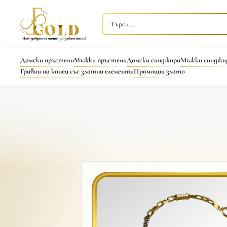
Дамски пръстени
Мъжки пръстени
Дамски синджири
Мъжки синджи
Гривни на конец със златни елементи
Промоции злато