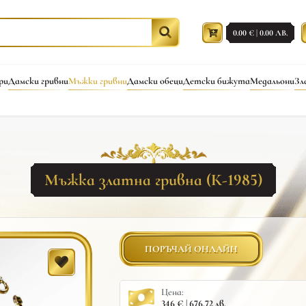
0.00 € | 0.00 ЛВ.
ри
Дамски гривни
Мъжки гривни
Дамски обеци
Детски бижута
Медальони
Зл
Мъжка златна гривна (К-1985)
ПОРЪЧАЙ ОНЛАЙН
Цена:
346 € | 676.72 лв.