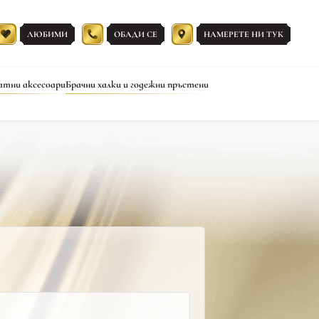
ЛЮБИМИ
ОБАДИ СЕ
НАМЕРЕТЕ НИ ТУК
атни аксесоари
Брачни халки и годежни пръстени