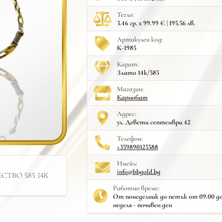
Тегло:
3.46 гр. x 99.99 € | 195.56 лв.
Артикулен код:
К-1985
Карат:
Злато 14к/585
Mагазин:
Карнобат
Адрес:
ул. Девети септември 42
Телефон:
+359890125588
Имейл:
info@bbgold.bg
ТВО 585 14К
Работно време:
От понеделник до петък от 09.00 до 
неделя - почивен ден