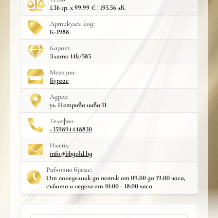
1.36 гр. x 99.99 € | 195.56 лв.
Артикулен код:
К-1988
Карат:
Злато 14к/585
Mагазин:
Бургас
Адрес:
ул. Петрова нива 11
Телефон:
+359894448830
Имейл:
info@bbgold.bg
Работно време:
От понеделник до петък от 09.00 до 19.00 часа,
събота и неделя от 10:00 - 18:00 часа