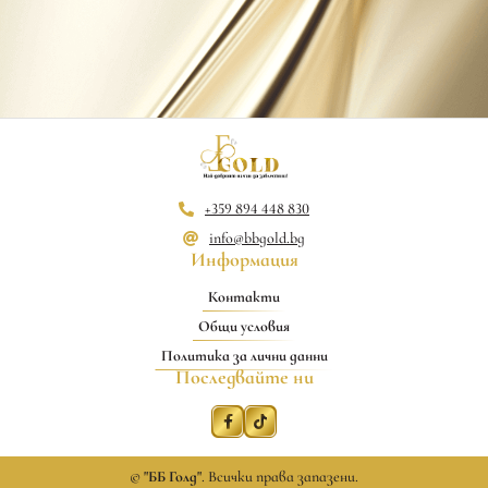
+359 894 448 830
info@bbgold.bg
Информация
Контакти
Общи условия
Политика за лични данни
Последвайте ни
©
"ББ Голд"
. Всички права запазени.