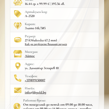
16.44 гр. x 99.99 € | 195.56 лв.
Артикулен код:
A-2520
Карат:
Злато 14к/585
Размер:
27 (Обиколка 67.2 mm)
Как да разберете вашият размер
Mагазин:
Айтос
Адрес:
ул. Димитър Зехирев 10
Телефон:
+359899150007
Имейл:
info@bbgold.bg
Работно време:
От понеделник до петък от 09.00 до 18.00 часа,
събота от 09.00 до 14.00 часа, неделя - почивен