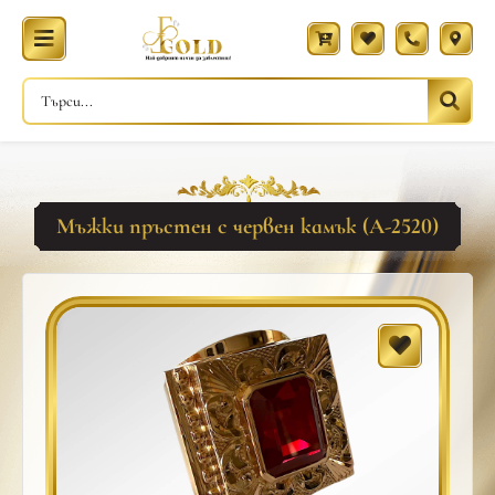
Мъжки пръстен с червен камък (A-2520)