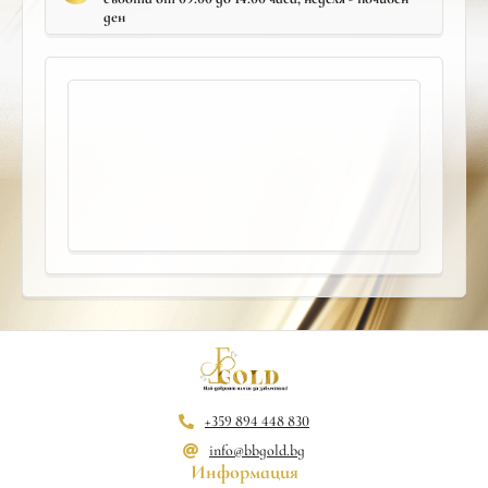
ден
+359 894 448 830
info@bbgold.bg
Информация