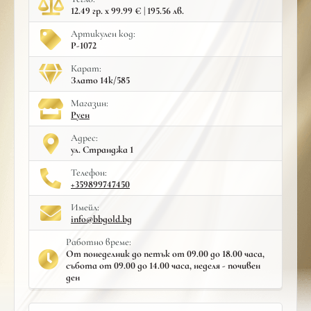
12.49 гр. x 99.99 € | 195.56 лв.
Артикулен код:
Р-1072
Карат:
Злато 14к/585
Mагазин:
Руен
Адрес:
ул. Странджа 1
Телефон:
+359899747450
Имейл:
info@bbgold.bg
Работно време:
От понеделник до петък от 09.00 до 18.00 часа,
събота от 09.00 до 14.00 часа, неделя - почивен
ден