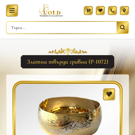
Златна твърда гривна (Р-1072)