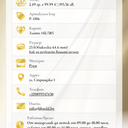
2.49 гр. x 99.99 € | 195.56 лв.
Артикулен код:
Р-1106
Карат:
Злато 14к/585
Размер:
25 (Обиколка 64.6 mm)
Как да разберете вашият размер
Mагазин:
Руен
Адрес:
ул. Странджа 1
Телефон:
+359899747450
Имейл:
info@bbgold.bg
Работно време:
От понеделник до петък от 09.00 до 18.00 часа,
събота от 09.00 до 14.00 часа, неделя - почивен