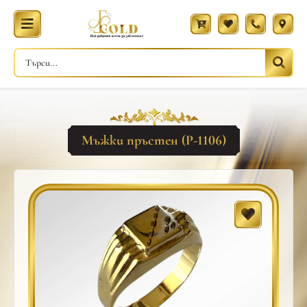
Мъжки пръстен (Р-1106)