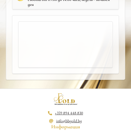
ден
+359 894 448 830
info@bbgold.bg
Информация