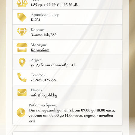
1.89 гр. x 99.99 € | 195.56 лв.
Артикулен код:
К-231
Карат:
Злато 14к/585
Mагазин:
Карнобат
Адрес:
ул. Девети септември 42
Телефон:
+359890125588
Имейл:
info@bbgold.bg
Работно време:
От понеделник до петък от 09.00 до 18.00 часа,
събота от 09.00 до 14.00 часа, неделя - почивен
ден