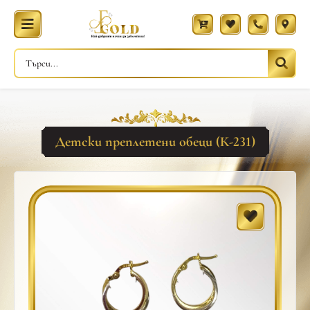
Детски преплетени обеци (К-231)