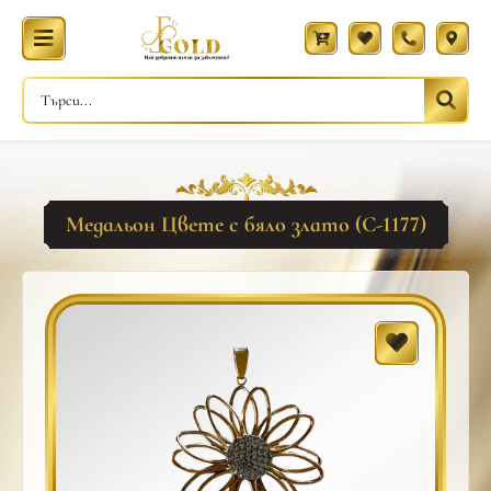
Медальон Цвете с бяло злато (С-1177)