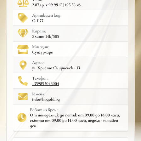
2.87 гр. x 99.99 € | 195.56 лв.
Артикулен код:
С-1177
Карат:
Злато 14к/585
Mагазин:
Сунгурларе
Адрес:
ул. Христо Смирненски 13
Телефон:
+359895043004
Имейл:
info@bbgold.bg
Работно време:
От понеделник до петък от 09.00 до 18.00 часа,
събота от 09.00 до 14.00 часа, неделя - почивен
ден