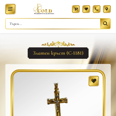
Златен кръст (С-1181)