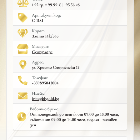
1.92 гр. x 99.99 € | 195.56 лв.
Артикулен код:
С-1181
Карат:
Злато 14к/585
Mагазин:
Сунгурларе
Адрес:
ул. Христо Смирненски 13
Телефон:
+359895043004
Имейл:
info@bbgold.bg
Работно време:
От понеделник до петък от 09.00 до 18.00 часа,
събота от 09.00 до 14.00 часа, неделя - почивен
ден