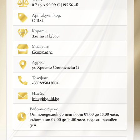
0.7 гр. x 99.99 € | 195.56 лв.
Артикулен код:
С-1182
Карат:
Злато 14к/585
Mагазин:
Сунгурларе
Адрес:
ул. Христо Смирненски 13
Телефон:
+359895043004
Имейл:
info@bbgold.bg
Работно време:
От понеделник до петък от 09.00 до 18.00 часа,
събота от 09.00 до 14.00 часа, неделя - почивен
ден