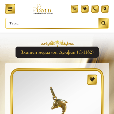
Златен медальон Делфин (С-1182)