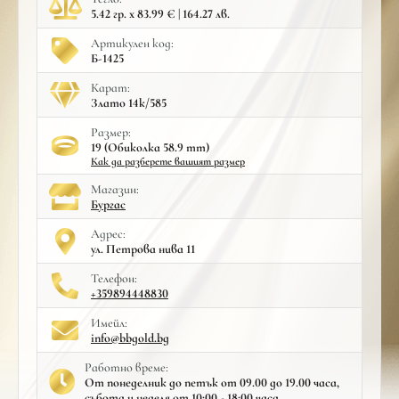
5.42 гр. x 83.99 € | 164.27 лв.
Артикулен код:
Б-1425
Карат:
Злато 14к/585
Размер:
19 (Обиколка 58.9 mm)
Как да разберете вашият размер
Mагазин:
Бургас
Адрес:
ул. Петрова нива 11
Телефон:
+359894448830
Имейл:
info@bbgold.bg
Работно време:
От понеделник до петък от 09.00 до 19.00 часа,
събота и неделя от 10:00 - 18:00 часа