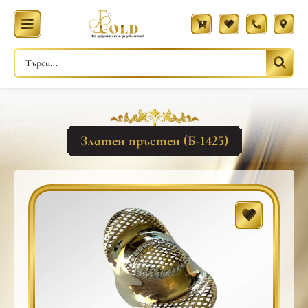
Златен пръстен (Б-1425)