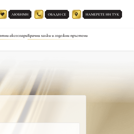
ЛЮБИМИ
ОБАДИ СЕ
НАМЕРЕТЕ НИ ТУК
атни аксесоари
Брачни халки и годежни пръстени