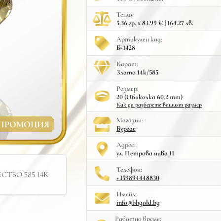
Тегло:
5.36 гр. x 83.99 € | 164.27 лв.
Артикулен код:
Б-1428
Карат:
Злато 14к/585
Размер:
20 (Обиколка 60.2 mm)
Как да разберете вашият размер
Mагазин:
ПРОМОЦИЯ
Бургас
Адрес:
ул. Петрова нива 11
Телефон:
ТВО 585 14К
+359894448830
Имейл:
info@bbgold.bg
Работно време: