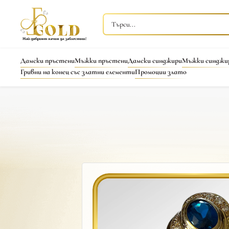
Дамски пръстени
Мъжки пръстени
Дамски синджири
Мъжки синджи
Гривни на конец със златни елементи
Промоции злато