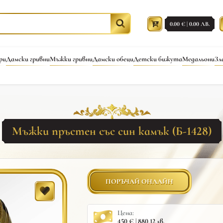
0.00 € | 0.00 ЛВ.
ри
Дамски гривни
Мъжки гривни
Дамски обеци
Детски бижута
Медальони
Зл
Мъжки пръстен със син камък (Б-1428)
ПОРЪЧАЙ ОНЛАЙН
Цена:
450 € | 880.12 лв.