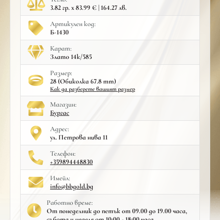
3.82 гр. x 83.99 € | 164.27 лв.
Артикулен код:
Б-1430
Карат:
Злато 14к/585
Размер:
28 (Обиколка 67.8 mm)
Как да разберете вашият размер
Mагазин:
Бургас
Адрес:
ул. Петрова нива 11
Телефон:
+359894448830
Имейл:
info@bbgold.bg
Работно време:
От понеделник до петък от 09.00 до 19.00 часа,
събота и неделя от 10:00 - 18:00 часа