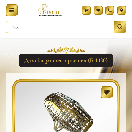
Дамски златен пръстен (Б-1430)