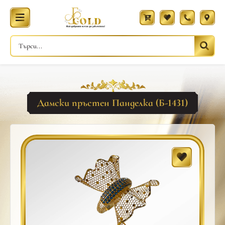
Дамски пръстен Панделка (Б-1431)