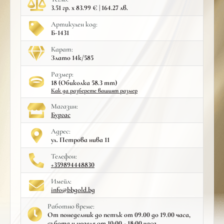
3.51 гр. x 83.99 € | 164.27 лв.
Артикулен код:
Б-1431
Карат:
Злато 14к/585
Размер:
18 (Обиколка 58.3 mm)
Как да разберете вашият размер
Mагазин:
Бургас
Адрес:
ул. Петрова нива 11
Телефон:
+359894448830
Имейл:
info@bbgold.bg
Работно време:
От понеделник до петък от 09.00 до 19.00 часа,
събота и неделя от 10:00 - 18:00 часа