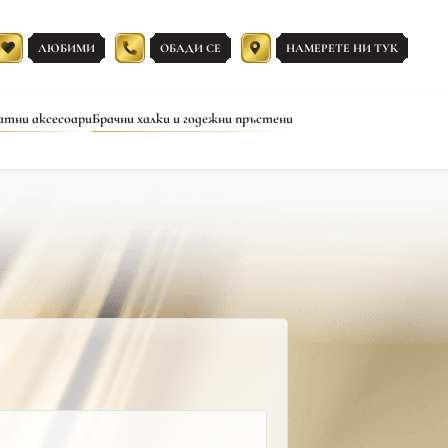
ЛЮБИМИ
ОБАДИ СЕ
НАМЕРЕТЕ НИ ТУК
атни аксесоари
Брачни халки и годежни пръстени