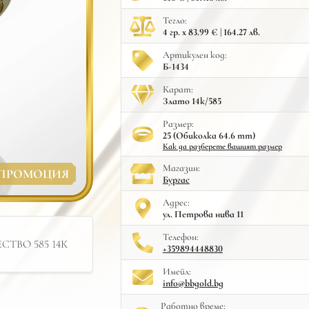
Тегло:
4 гр. x 83.99 € | 164.27 лв.
Артикулен код:
Б-1434
Карат:
Злато 14к/585
Размер:
25 (Обиколка 64.6 mm)
Как да разберете вашият размер
Mагазин:
ПРОМОЦИЯ
Бургас
Адрес:
ул. Петрова нива 11
Телефон:
ТВО 585 14К
+359894448830
Имейл:
info@bbgold.bg
Работно време: