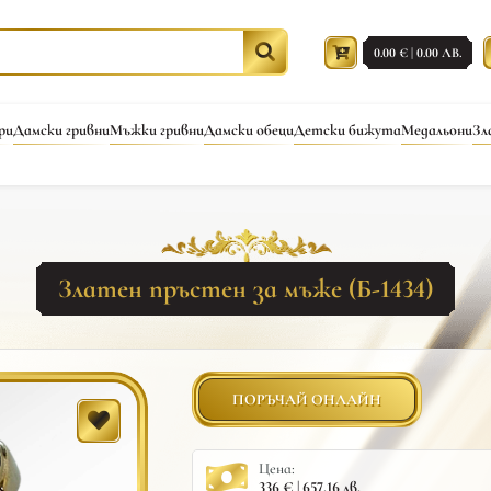
0.00 € | 0.00 ЛВ.
ри
Дамски гривни
Мъжки гривни
Дамски обеци
Детски бижута
Медальони
Зл
Златен пръстен за мъже (Б-1434)
ПОРЪЧАЙ ОНЛАЙН
Цена:
336 € | 657.16 лв.