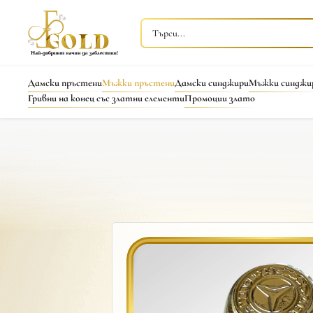
Дамски пръстени
Мъжки пръстени
Дамски синджири
Мъжки синджи
Гривни на конец със златни елементи
Промоции злато