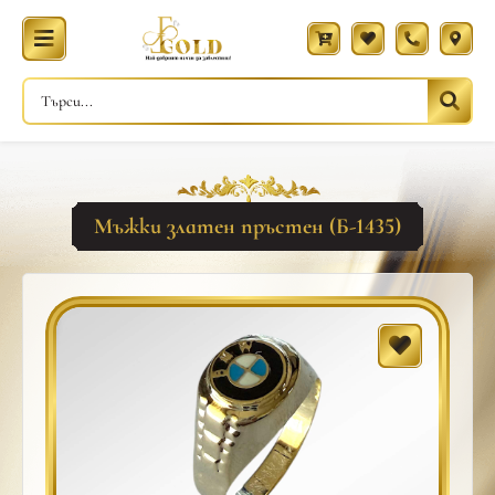
Мъжки златен пръстен (Б-1435)