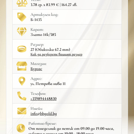
3.78 гр. x 83.99 € | 164.27 лв.
Артикулен код:
Б-1435
Карат:
Злато 14к/585
Размер:
27 (Обиколка 67.2 mm)
Как да разберете вашият размер
Mагазин:
Бургас
Адрес:
ул. Петрова нива 11
Телефон:
+359894448830
Имейл:
info@bbgold.bg
Работно време:
От понеделник до петък от 09.00 до 19.00 часа,
събота и неделя от 10:00 - 18:00 часа