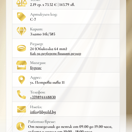
2.19 гр. x 73.52 € | 143.79 лв.
Артикулен код:
С-7
Карат:
Злато 14к/585
Размер:
24 (Обиколка 64 mm)
Как да разберете вашият размер
Mагазин:
Бургас
Адрес:
ул. Петрова нива 11
Телефон:
+359894448830
Имейл:
info@bbgold.bg
Работно време:
От понеделник до петък от 09.00 до 19.00 часа,
събота и неделя от 10:00 - 18:00 часа