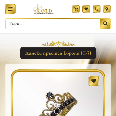
Дамски пръстен корона (С-7)