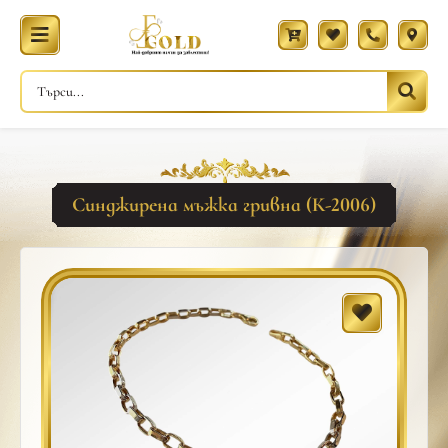
Синджирена мъжка гривна (К-2006)