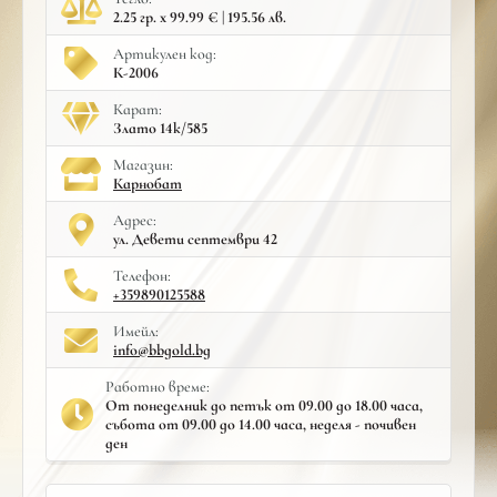
2.25 гр. x 99.99 € | 195.56 лв.
Артикулен код:
К-2006
Карат:
Злато 14к/585
Mагазин:
Карнобат
Адрес:
ул. Девети септември 42
Телефон:
+359890125588
Имейл:
info@bbgold.bg
Работно време:
От понеделник до петък от 09.00 до 18.00 часа,
събота от 09.00 до 14.00 часа, неделя - почивен
ден