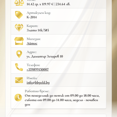
14.42 гр. x 119.97 € | 234.64 лв.
Артикулен код:
К-2014
Карат:
Злато 14к/585
Mагазин:
Айтос
Адрес:
ул. Димитър Зехирев 10
Телефон:
+359899150007
Имейл:
info@bbgold.bg
Работно време:
От понеделник до петък от 09.00 до 18.00 часа,
събота от 09.00 до 14.00 часа, неделя - почивен
ден