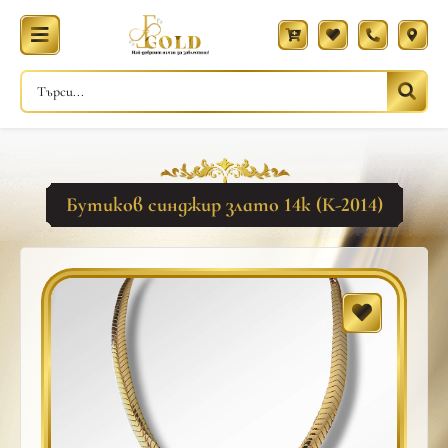
Бутиков синджир злато 14к (К-2014)