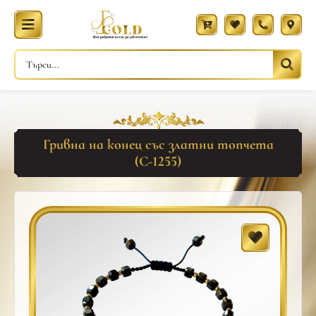
Гривна на конец със златни топчета
(С-1255)