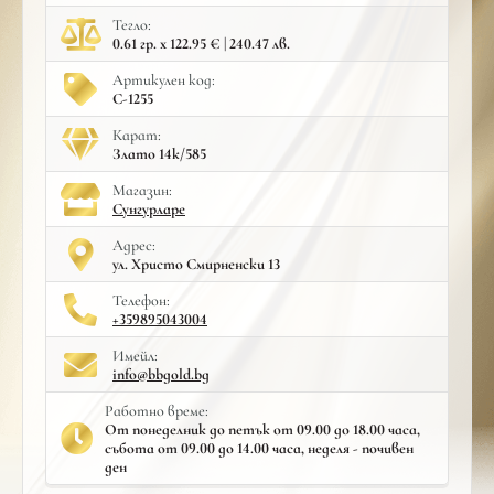
Тегло:
0.61 гр. x 122.95 € | 240.47 лв.
Артикулен код:
С-1255
Карат:
Злато 14к/585
Mагазин:
Сунгурларе
Адрес:
ул. Христо Смирненски 13
Телефон:
+359895043004
Имейл:
info@bbgold.bg
Работно време:
От понеделник до петък от 09.00 до 18.00 часа,
събота от 09.00 до 14.00 часа, неделя - почивен
ден