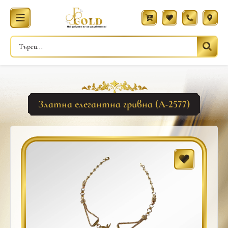
Златна елегантна гривна (A-2577)