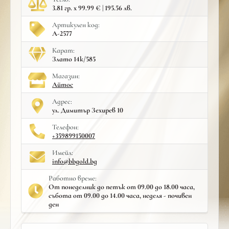
3.81 гр. x 99.99 € | 195.56 лв.
Артикулен код:
A-2577
Карат:
Злато 14к/585
Mагазин:
Айтос
Адрес:
ул. Димитър Зехирев 10
Телефон:
+359899150007
Имейл:
info@bbgold.bg
Работно време:
От понеделник до петък от 09.00 до 18.00 часа,
събота от 09.00 до 14.00 часа, неделя - почивен
ден